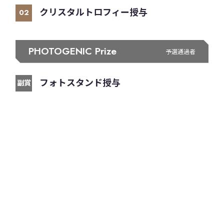
クリスタルトロフィー授与
02
PHOTOGENIC Prize
予選通過者
フォトスタンド授与
副賞
Entry
エントリーの流れ
エントリーしていただき、審査員による審査を経て入