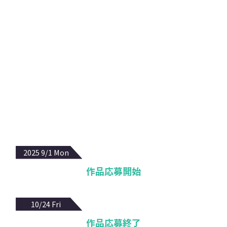
Schedule
スケジュール
フォト作品を専用サイトから投稿していただきます。
id審査員15名全員で選出された入賞者は東京で行われ
る 「id 2025 Final」へご招待し表彰させて頂きます。
2025 9/1 Mon
作品応募開始
10/24 Fri
作品応募終了