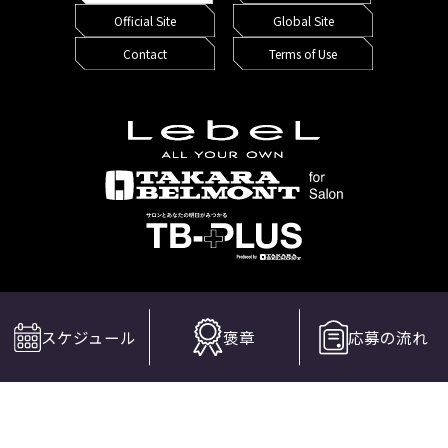
Official Site
Global Site
Contact
Terms of Use
© TAKARA BELMONT Corp. All Rights Reserved.
スケジュール
褒章
応募の流れ