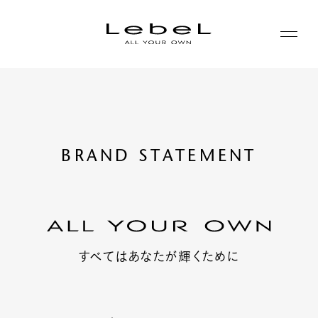
ABOUT
コンセプト
PRODUCTS
BRAND STATEMENT
ヒストリー
シリーズ一覧
サステナビリティ
NEWS
カテゴリー一覧
コーポレート
JOURNAL
すべてはあなたが輝くために
LABORATORY