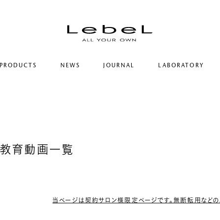
PRODUCTS
NEWS
JOURNAL
LABORATORY
コンセプト
ルベルの研究開発
ヒストリー
シリーズ一覧
研究情報
サステナビリティ
カテゴリー一覧
ヘアコラム
コーポレート
ON 教育動画一覧
当ページは契約サロン様限定ページです。無断転用などの