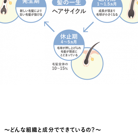
 ～
どんな組織と成分でできているの？
～