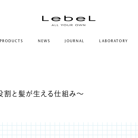
PRODUCTS
NEWS
JOURNAL
LABORATORY
コンセプト
ルベルの研究開発
ヒストリー
シリーズ一覧
研究情報
サステナビリティ
カテゴリー一覧
ヘアコラム
コーポレート
役割と髪が生える仕組み～