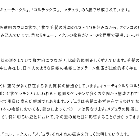
キューティクル」、「コルテックス」、「メデュラ」の3層で形成されています。
無色透明のウロコ状で、1枚で毛髪の外周の1/2～1/3を包みながら、タケノコ
み込んでいます。重なるキューティクルの枚数が7～10枚程度で硬毛、3～5
葉巻状の形をしていて縦方向につながり、比較的規則正しく並んでいます。毛髪
の中に存在し、日本人のような黒髪の毛髪にはメラニン色素が比較的多く存在
ように空間が多く存在する多孔質状の構造をしています。キューティクルやコル
ポンジ状ケラチンともいわれる不規則なケラチンや多くの空間から構成されてい
比べて脂質に富んだ領域でもあります。メデュラは毛髪に必ず存在するわけでな
1本の毛髪においても、部分によってパターンは異なります。メデュラの機能
すが、特に明るい髪色において、その髪の見た目に影響することが分かってきま
」、「コルテックス」、「メデュラ」それぞれの構造を詳しく説明していきます。