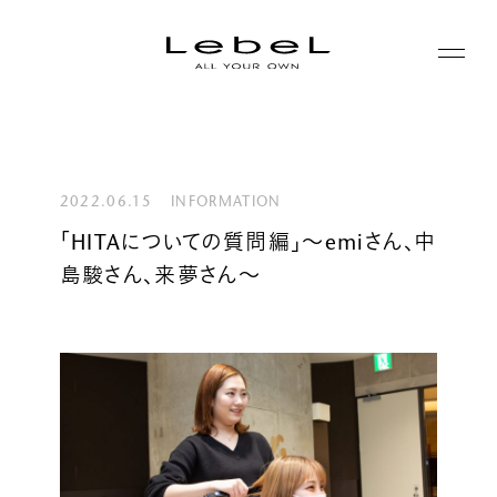
ABOUT
コンセプト
2022.06.15
INFORMATION
PRODUCTS
「HITAについての質問編」～emiさん、中
ヒストリー
島駿さん、来夢さん～
シリーズ一覧
サステナビリティ
NEWS
カテゴリー一覧
コーポレート
JOURNAL
LABORATORY