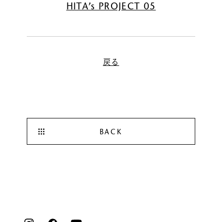
HITA’s PROJECT 05
戻る
BACK