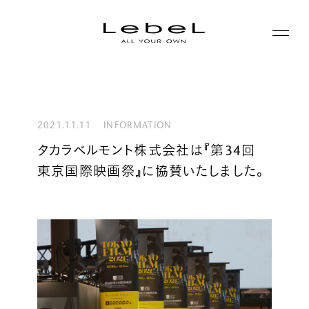
ABOUT
コンセプト
2021.11.11
INFORMATION
PRODUCTS
タカラベルモント株式会社は『第34回
ヒストリー
東京国際映画祭』に協賛いたしました。
シリーズ一覧
サステナビリティ
NEWS
カテゴリー一覧
コーポレート
JOURNAL
LABORATORY