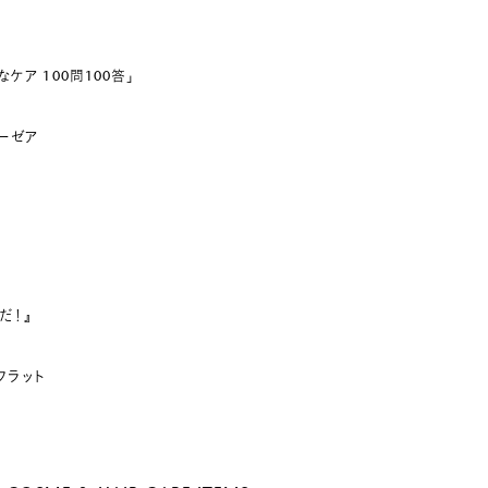
ケア 100問100答」
リーゼア
だ！』
ルフラット