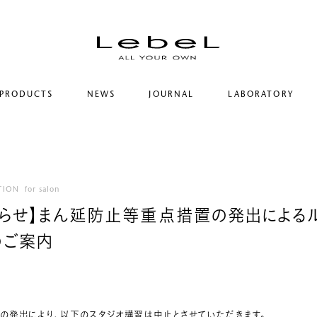
PRODUCTS
NEWS
JOURNAL
LABORATORY
コンセプト
ルベルの研究開発
ヒストリー
シリーズ一覧
研究情報
サステナビリティ
カテゴリー一覧
ヘアコラム
コーポレート
TION
for salon
らせ】まん延防止等重点措置の発出による
のご案内
の発出により、以下のスタジオ講習は中止とさせていただきます。