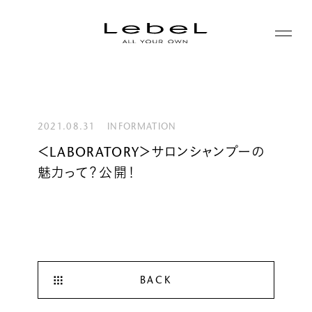
ABOUT
コンセプト
2021.08.31
INFORMATION
PRODUCTS
＜LABORATORY＞サロンシャンプーの
ヒストリー
魅力って？公開！
シリーズ一覧
サステナビリティ
NEWS
カテゴリー一覧
コーポレート
JOURNAL
BACK
LABORATORY