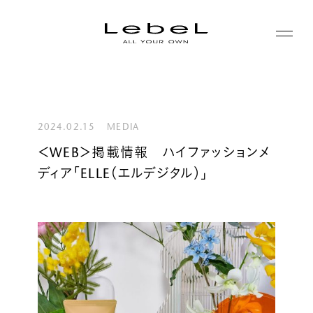
ABOUT
コンセプト
2024.02.15
MEDIA
PRODUCTS
＜WEB＞掲載情報 ハイファッションメ
ヒストリー
ディア「ELLE（エルデジタル）」
シリーズ一覧
サステナビリティ
NEWS
カテゴリー一覧
コーポレート
JOURNAL
LABORATORY