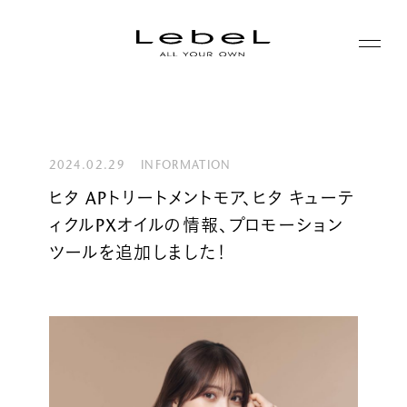
ABOUT
コンセプト
2024.02.29
INFORMATION
PRODUCTS
ヒタ APトリートメントモア、ヒタ キューテ
ヒストリー
ィクルPXオイルの情報、プロモーション
シリーズ一覧
サステナビリティ
NEWS
ツールを追加しました！
カテゴリー一覧
コーポレート
JOURNAL
LABORATORY