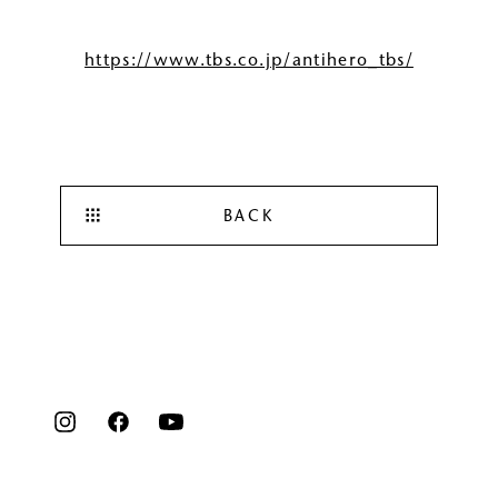
ルベルの研究開発
SALON LIST
https://www.tbs.co.jp/antihero_tbs/
研究情報
ヘアコラム
for SALON
BACK