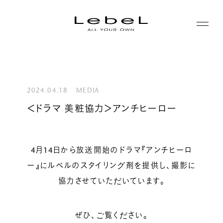
ABOUT
コンセプト
2024.04.18
MEDIA
PRODUCTS
＜ドラマ 美粧協力＞アンチヒーロー
ヒストリー
シリーズ一覧
サステナビリティ
NEWS
カテゴリー一覧
4月14日から放送開始のドラマ『アンチヒーロ
コーポレート
ー』にルベルのスタイリング剤を提供し、撮影に
JOURNAL
協力させていただいています。
LABORATORY
ぜひ、ご覧ください。