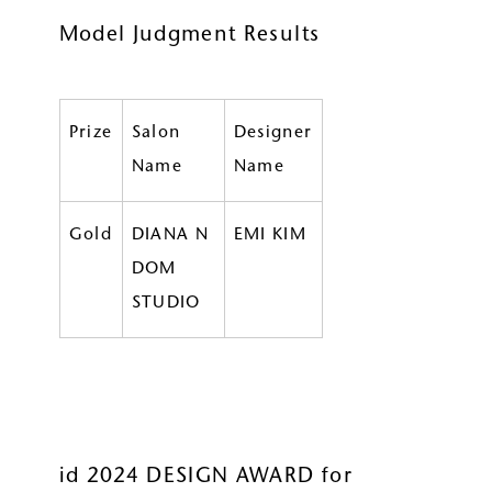
ルベルの研究開発
Model Judgment Results
SALON LIST
研究情報
ヘアコラム
Prize
Salon
Designer
for SALON
Name
Name
Gold
DIANA N
EMI KIM
DOM
STUDIO
id 2024 DESIGN AWARD for