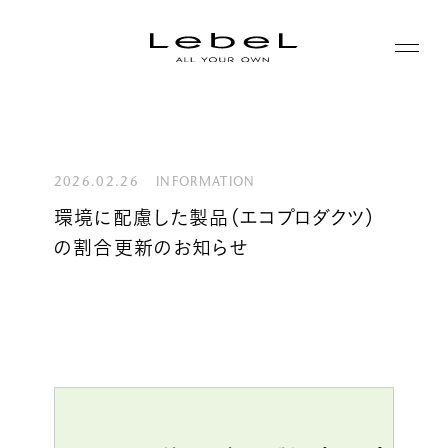
ABOUT
コンセプト
2026.02.26
INFORMATION
PRODUCTS
環境に配慮した製品（エコプロダクツ）
ヒストリー
の割合更新のお知らせ
シリーズ一覧
サステナビリティ
NEWS
カテゴリー一覧
コーポレート
JOURNAL
LABORATORY