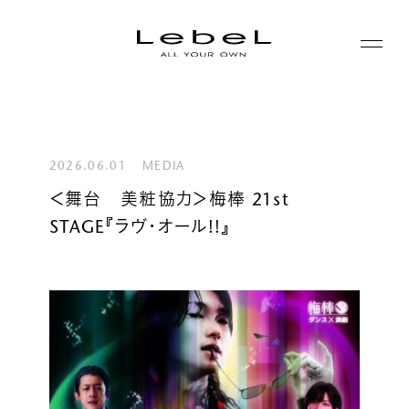
ABOUT
コンセプト
2026.06.01
MEDIA
PRODUCTS
＜舞台 美粧協力＞梅棒 21st
ヒストリー
STAGE『ラヴ・オール!!』
シリーズ一覧
サステナビリティ
NEWS
カテゴリー一覧
コーポレート
JOURNAL
LABORATORY