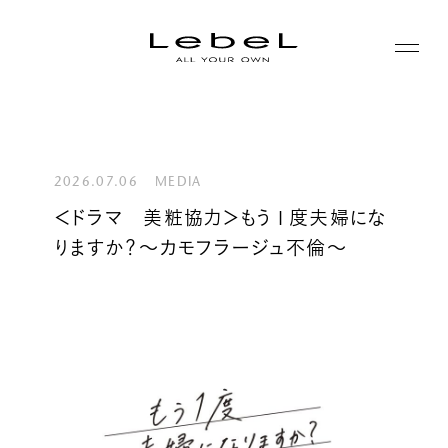
ABOUT
コンセプト
2026.07.06
MEDIA
PRODUCTS
＜ドラマ 美粧協力＞もう１度夫婦にな
ヒストリー
りますか？～カモフラージュ不倫～
シリーズ一覧
サステナビリティ
NEWS
カテゴリー一覧
コーポレート
JOURNAL
LABORATORY