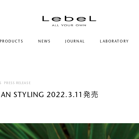
PRODUCTS
NEWS
JOURNAL
LABORATORY
コンセプト
ルベルの研究開発
ヒストリー
シリーズ一覧
研究情報
サステナビリティ
カテゴリー一覧
ヘアコラム
コーポレート
S
PRESS RELEASE
MAN STYLING 2022.3.11発売