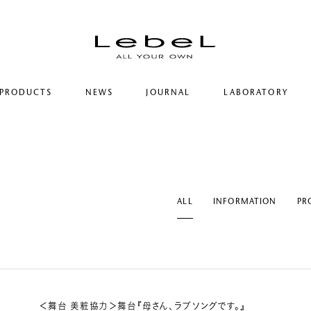
PRODUCTS
NEWS
JOURNAL
LABORATORY
コンセプト
ルベルの研究開発
ヒストリー
シリーズ一覧
研究情報
サステナビリティ
カテゴリー一覧
ヘアコラム
コーポレート
ALL
INFORMATION
PR
＜舞台 美粧協力＞舞台『母さん、ラブソングです。』