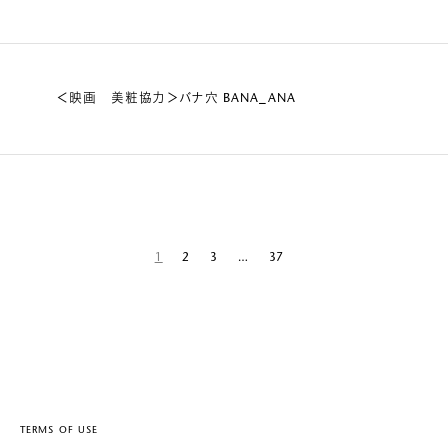
＜映画 美粧協力＞バナ穴 BANA_ANA
1
2
3
…
37
TERMS OF USE