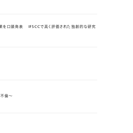
研究成果を口頭発表 IFSCCで高く評価された独創的な研究
ュ不倫～