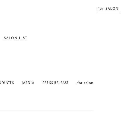
for SALON
SALON LIST
ODUCTS
MEDIA
PRESS RELEASE
for salon