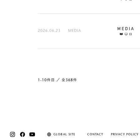
2026.06.23
MEDIA
1-10件目 ／ 全368件
GLOBAL SITE
CONTACT
PRIVACY POLICY