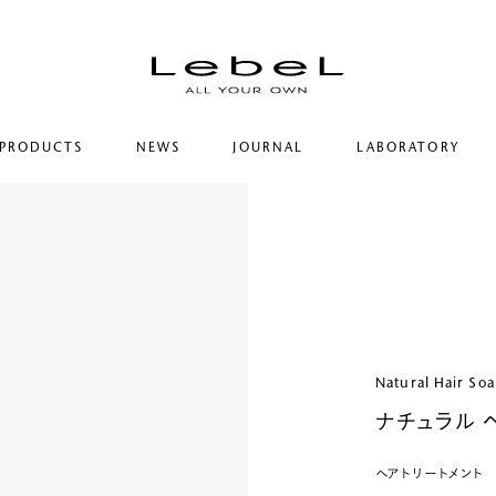
PRODUCTS
NEWS
JOURNAL
LABORATORY
コンセプト
ルベルの研究開発
ヒストリー
シリーズ一覧
研究情報
サステナビリティ
カテゴリー一覧
ヘアコラム
コーポレート
Natural Hair So
ナチュラル ヘ
ヘアトリートメント