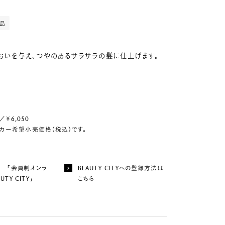
売品
おいを与え、つやのあるサラサラの髪に仕上げます。
／￥6,050
カー希望小売価格（税込）です。
ら 「会員制オンラ
BEAUTY CITYへの登録方法は
UTY CITY」
こちら