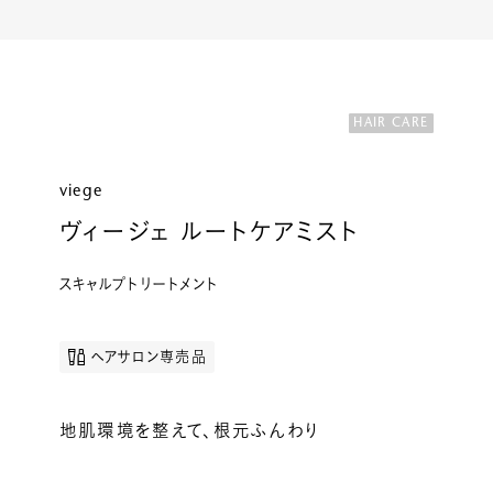
ルベルの研究開発
SALON LIST
研究情報
ヘアコラム
HAIR CARE
for SALON
viege
ヴィージェ ルートケアミスト
スキャルプトリートメント
ヘアサロン専売品
地肌環境を整えて、根元ふんわり