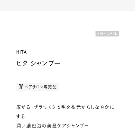
ルベルの研究開発
SALON LIST
研究情報
ヘアコラム
HAIR CARE
for SALON
HITA
ヒタ シャンプー
ヘアサロン専売品
広がる・ザラつくクセ毛を根元からしなやかに
する
潤い濃密泡の美髪ケアシャンプー