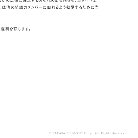
らかの法律に違反するおそれのある内容を、当サイト上
または他の組織のメンバーに加わるよう勧誘するために当
権利を有します。
© TAKARA BELMONT Corp. All Rights Reserved.