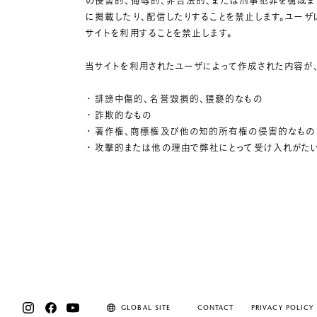
の侵害的、侮辱的、非合法的、または刑事犯罪を構成ま
に掲載したり、配信したりすることを禁止します。ユー
サイトを利用することを禁止します。
当サイトを利用されたユーザによって作成された内容が
誹謗中傷的、名誉毀損的、猥褻的なもの
詐欺的なもの
著作権、商標権及び他の知的所有権の侵害的なもの
攻撃的または他の理由で弊社にとって受け入れがた
GLOBAL SITE
CONTACT
PRIVACY POLICY