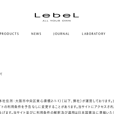
PRODUCTS
NEWS
JOURNAL
LABORATORY
コンセプト
ルベルの研究開発
ヒストリー
シリーズ一覧
研究情報
サステナビリティ
カテゴリー一覧
ヘアコラム
コーポレート
て
式会社〈本社住所：大阪市中央区東心斎橋2-1-1〉（以下、弊社）が運営しており
トの利用条件を予告なしに変更することがあります。当サイトにアクセスされ
上げます。当サイト並びに利用条件の解釈及び適用は日本国憲法に準拠いた