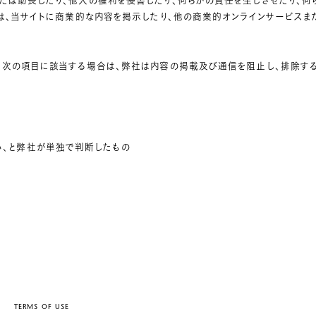
たは助長したり、他人の権利を侵害したり、何らかの責任を生じさせたり、何
ザは、当サイトに商業的な内容を掲示したり、他の商業的オンラインサービス
、次の項目に該当する場合は、弊社は内容の掲載及び通信を阻止し、排除する
い、と弊社が単独で判断したもの
TERMS OF USE