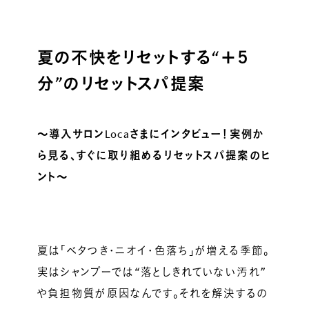
ルベルの研究開発
SALON LIST
研究情報
夏の不快をリセットする“＋５
ヘアコラム
分”のリセットスパ提案
for SALON
～導入サロンLocaさまにインタビュー！実例か
ら見る、すぐに取り組めるリセットスパ提案のヒ
ント～
夏は「ベタつき・ニオイ・色落ち」が増える季節。
実はシャンプーでは“落としきれていない汚れ”
や負担物質が原因なんです。それを解決するの