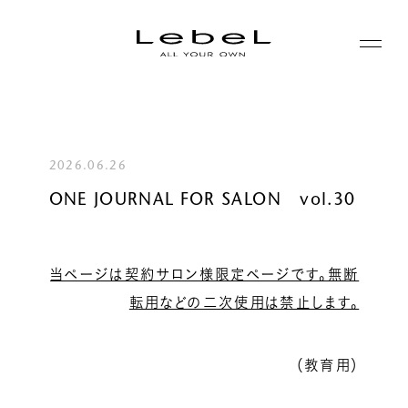
ABOUT
コンセプト
2026.06.26
PRODUCTS
ONE JOURNAL FOR SALON vol.30
ヒストリー
シリーズ一覧
サステナビリティ
NEWS
カテゴリー一覧
当ページは契約サロン様限定ページです。無断
コーポレート
転用などの二次使用は禁止します。
JOURNAL
（教育用）
LABORATORY