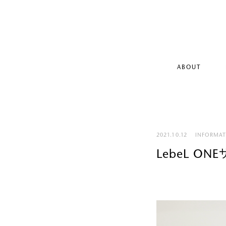
ABOUT
2021.10.12
INFORMA
LebeL O