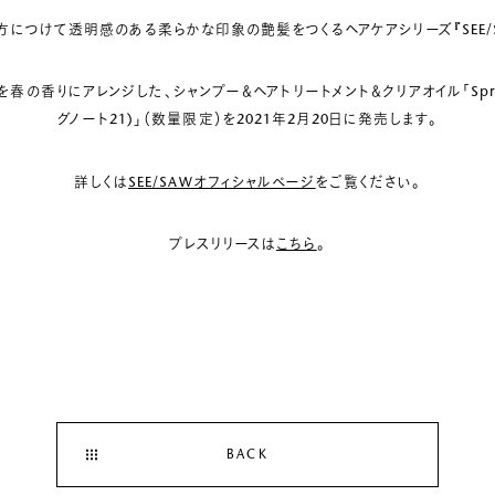
方につけて透明感のある柔らかな印象の艶髪をつくるヘアケアシリーズ『SEE/S
スを春の香りにアレンジした、シャンプー＆ヘアトリートメント＆クリアオイル「Spring
グノート21)」（数量限定）を2021年2月20日に発売します。
詳しくは
SEE/SAWオフィシャルページ
をご覧ください。
プレスリリースは
こちら
。
BACK