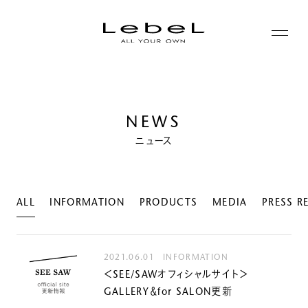
ABOUT
NEWS
コンセプト
PRODUCTS
ニュース
ヒストリー
シリーズ一覧
サステナビリティ
NEWS
カテゴリー一覧
ALL
INFORMATION
PRODUCTS
MEDIA
PRESS R
コーポレート
JOURNAL
2021.06.01
INFORMATION
＜SEE/SAWオフィシャルサイト＞
LABORATORY
GALLERY＆for SALON更新