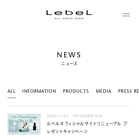
ABOUT
NEWS
コンセプト
PRODUCTS
ニュース
ヒストリー
シリーズ一覧
サステナビリティ
NEWS
カテゴリー一覧
ALL
INFORMATION
PRODUCTS
MEDIA
PRESS R
コーポレート
JOURNAL
2020.11.05
INFORMATION
ルベルオフィシャルサイトリニューアル プ
LABORATORY
レゼントキャンペーン