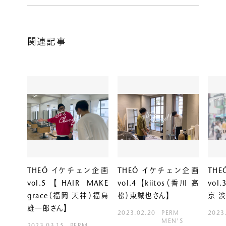
関連記事
THEÓ イケチェン企画
THEÓ イケチェン企画
TH
vol.5 【HAIR MAKE
vol.4 【kiitos（香川 高
vol
grace（福岡 天神）福島
松）東誠也さん】
京 
雄一郎さん】
2023.02.20
PERM
2023
MEN'S