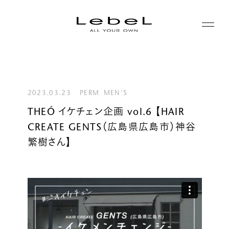
ABOUT
コンセプト
2023.03.23
PERM
MEN'S
PRODUCTS
THEÓ イケチェン企画 vol.6 【HAIR
ヒストリー
CREATE GENTS（広島県広島市）神谷
シリーズ一覧
サステナビリティ
NEWS
繁樹さん】
カテゴリー一覧
コーポレート
JOURNAL
LABORATORY