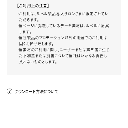
ルベルの研究開発
【ご利用上の注意】
SALON LIST
・ご利用は、ルベル製品導入サロンさまに限定させてい
研究情報
ただきます。
・当ページに掲載しているデータ素材は、ルベルに帰属
ヘアコラム
します。
for SALON
・当社製品のプロモーション以外の用途でのご利用は
固くお断り致します。
・当素材のご利用に関し、ユーザーまたは第三者に生じ
た不利益または損害について当社はいかなる責任も
負わないものとします。
ダウンロード方法について