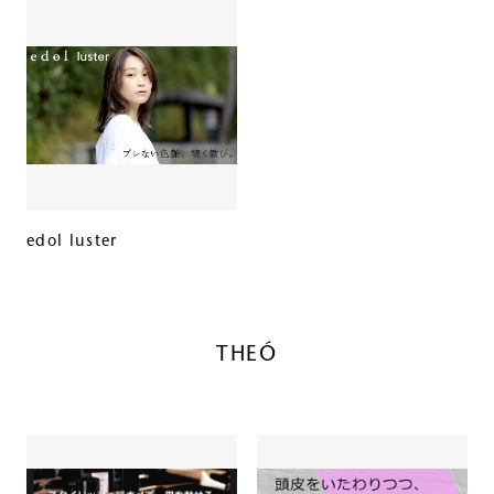
edol luster
THEÓ