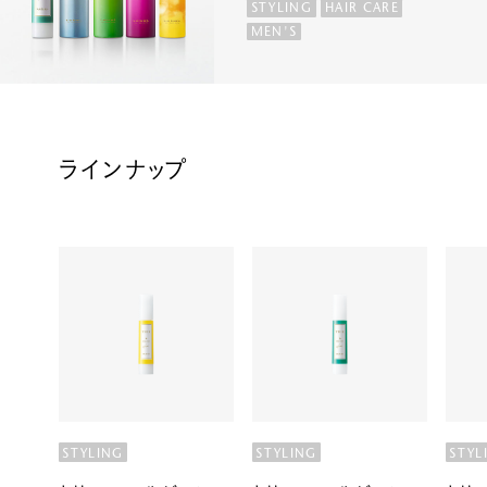
STYLING
HAIR CARE
MEN'S
ラインナップ
STYLING
STYLING
STYL