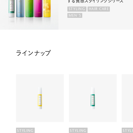
する質感スタイリングシリーズ
STYLING
HAIR CARE
MEN'S
ラインナップ
STYLING
STYLING
STYL