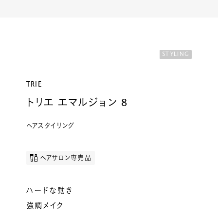
ルベルの研究開発
SALON LIST
研究情報
ヘアコラム
STYLING
for SALON
TRIE
トリエ エマルジョン 8
ヘアスタイリング
ヘアサロン専売品
ハードな動き
強調メイク