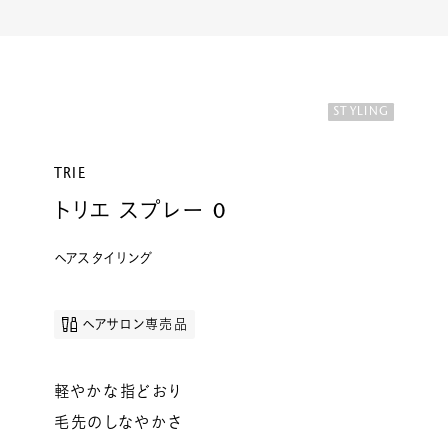
ルベルの研究開発
SALON LIST
研究情報
ヘアコラム
STYLING
for SALON
TRIE
トリエ スプレー 0
ヘアスタイリング
ヘアサロン専売品
軽やかな指どおり
毛先のしなやかさ