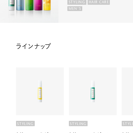
STYLING
HAIR CARE
MEN'S
ラインナップ
STYLING
STYLING
STYL