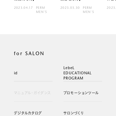
2023.04.17
PERM
2023.03.30
PERM
2023
MEN'S
MEN'S
for SALON
LebeL
id
EDUCATIONAL
PROGRAM
マニュアル・ガイダンス
プロモーションツール
デジタルカタログ
サロンづくり