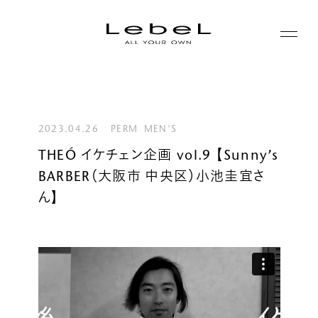
ABOUT
コンセプト
2023.04.26
PERM
MEN'S
PRODUCTS
THEÓ イケチェン企画 vol.9 【Sunny’s
ヒストリー
BARBER（大阪市 中央区）小池圭宜さ
シリーズ一覧
サステナビリティ
NEWS
ん】
カテゴリー一覧
コーポレート
JOURNAL
LABORATORY