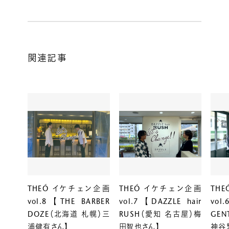
関連記事
THEÓ イケチェン企画
THEÓ イケチェン企画
TH
vol.8 【THE BARBER
vol.7 【DAZZLE hair
vol.
DOZE（北海道 札幌）三
RUSH（愛知 名古屋）梅
GE
浦健有さん】
田智也さん】
神谷