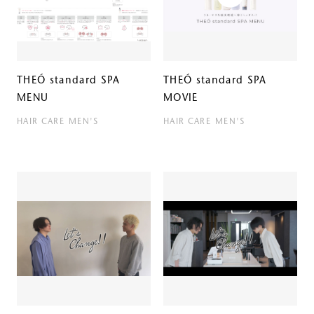
ルベルの研究開発
SALON LIST
研究情報
ヘアコラム
THEÓ standard SPA
THEÓ standard SPA
for SALON
MENU
MOVIE
HAIR CARE
MEN'S
HAIR CARE
MEN'S