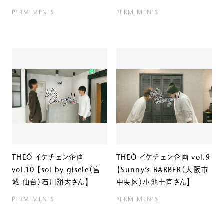
PERM
MEN'S
PERM
MEN'S
THEÓ イケチェン企画
THEÓ イケチェン企画 vol.9
vol.10 【sol by gisele（宮
【Sunny’s BARBER（大阪市
城 仙台）石川翔太さん】
中央区）小池圭宜さん】
PERM
MEN'S
PERM
MEN'S