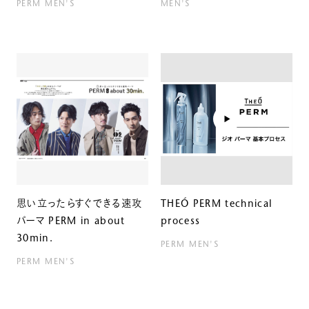
PERM
MEN'S
MEN'S
思い立ったらすぐできる速攻
THEÓ PERM technical
パーマ PERM in about
process
30min.
PERM
MEN'S
PERM
MEN'S