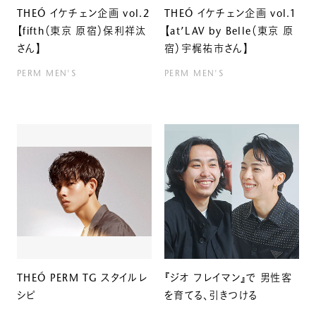
THEÓ イケチェン企画 vol.2
THEÓ イケチェン企画 vol.1
【fifth（東京 原宿）保利祥汰
【at’LAV by Belle（東京 原
さん】
宿）宇梶祐市さん】
PERM
MEN'S
PERM
MEN'S
THEÓ PERM TG スタイルレ
『ジオ フレイマン』で 男性客
シピ
を育てる、引きつける