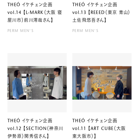
THEÓ イケチェン企画
THEÓ イケチェン企画
vol.14 【L-MARK（大阪 寝
vol.13 【REEED（東京 青山）
屋川市）前川澪哉さん】
土佐飛悠吾さん】
PERM
MEN'S
PERM
MEN'S
THEÓ イケチェン企画
THEÓ イケチェン企画
vol.12 【SECTION（神奈川
vol.11 【ART CUBE（大阪
伊勢原）関秀信さん】
東大阪市）】