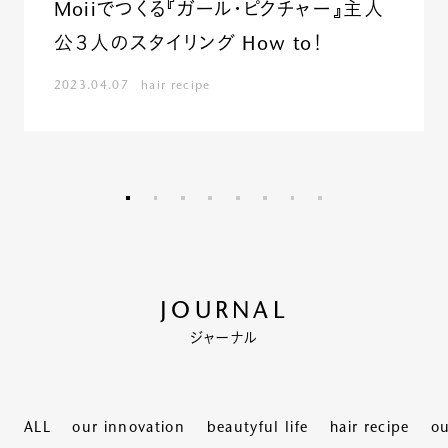
Moiiでつくる『ガール・ピクチャー』主人
ルベルの研究開発
SALON LIST
公３人のスタイリング How to！
研究情報
2023.04.07
hair recipe
ヘアコラム
for SALON
JOURNAL
ジャーナル
ALL
our innovation
beautyful life
hair recipe
ou