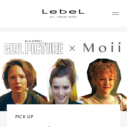
ABOUT
コンセプト
PRODUCTS
ヒストリー
シリーズ一覧
サステナビリティ
NEWS
カテゴリー一覧
コーポレート
JOURNAL
LABORATORY
PICK UP